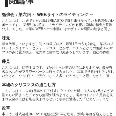
関連記事
勉強会：第六回 ～ WEBサイトのライティング ～
こんにちは、お嬢です♪今回はBREASTOで毎月末行なっている勉強会のレ
ポートです。 第6回のお題は、「ライティングが必要な箇所の精査と役割
分担」でした。企業のWEBページ制作にはデザインや画面の動きと同じく
らい、文章の力も大切です。 前...
味覚
相当放置していますが、初？の昼ブログ。最近1日のうち2食を、某社のプ
ロテインダイエットとフォースコリーとかオルニチンとかその他諸々のサ
プリのみに置き換え、元の体に戻す取り組みをしています。自己の体型を
膨張させたのは紛れもなく自分であり逃れ...
藤見
こんにちは、紅茶ネコです。 2か月ぐらい前の話ではありますが、藤が有
名なあしかがフラワーパークに行ってきました。 写真で見るだけでもきれ
いだけど、やっぱり生で見たいな～人多いだろうな～と思いながら、東京
からどのぐらいかかるか検索してみたらな...
本場のクリスマスの過ごし方
こんにちは！ この前電車のドア付近に立っていた所、１人のお兄さんが８
割ぐらい閉まったドアから無理矢理出ようとし、電車のドアに左足首を挟
まれ安全柵には右足を挟まれるという珍事に遭遇した「ピカリン」です。
（注：ドアはすぐ開きました） ...
改革
本日で、株式会社BREASTOは設立満6年となり、創業7年目を迎えること