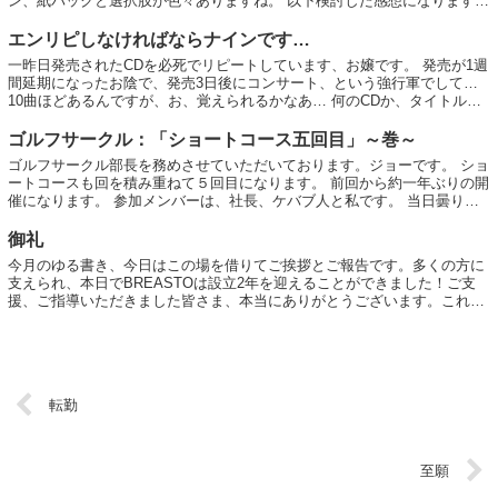
ン、紙パックと選択肢が色々ありますね。 以下検討した感想になります。
・ロボット掃除機 自動は非常に便利だけ...
エンリピしなければならナインです…
一昨日発売されたCDを必死でリピートしています、お嬢です。 発売が1週
間延期になったお陰で、発売3日後にコンサート、という強行軍でして…
10曲ほどあるんですが、お、覚えられるかなあ… 何のCDか、タイトルで
察せられた方はお仲間です...
ゴルフサークル：「ショートコース五回目」～巻～
ゴルフサークル部長を務めさせていただいております。ジョーです。 ショ
ートコースも回を積み重ねて５回目になります。 前回から約一年ぶりの開
催になります。 参加メンバーは、社長、ケバブ人と私です。 当日曇りだ
ったこともあり、今回こそは...
御礼
今月のゆる書き、今日はこの場を借りてご挨拶とご報告です。多くの方に
支えられ、本日でBREASTOは設立2年を迎えることができました！ご支
援、ご指導いただきました皆さま、本当にありがとうございます。これか
らも全力で進んでまいりますので、変わ...
転勤
至願