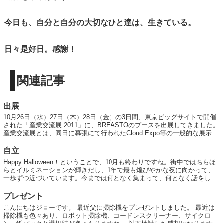
今日も、自分と自分の大切なひと達は、生きている。
日々是好日。感謝！
関連記事
出展
10月26日（水）27日（木）28日（金）の3日間、東京ビッグサイトで開催
された「産業交流展 2011」に、BREASTOのブースを出展してきました。
産業交流展とは、同日に幕張にて行われたCloud Expo等の一般的な展示会
とは少し異な...
自立
Happy Halloween！ということで、10月も終わりですね。街中ではちらほ
らとイルミネーションが輝きだし、1年で最も煌びやかな夜に向かって、
一歩ずつ近づいています。今までは何となく集まって、何となく話をして
きたりしましたが、アジェ...
プレゼント
こんにちはジョーです。 最近父に掃除機をプレゼントしました。 最近は
掃除機も色々あり、ロボット掃除機、コードレスクリーナー、サイクロ