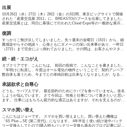
出展
10月26日（水）27日（木）28日（金）の3日間、東京ビッグサイトで開催
された「産業交流展 2011」に、BREASTOのブースを出展してきました。
産業交流展とは、同日に幕張にて行われたCloud Expo等の一般的な展示会
とは少し異な...
復調
すっかりご無沙汰してしまいました。先々週末の金曜日（15日）から、細
菌感染やらその他諸々、心身ともにダメージの深い出来事があり、一昨日
（27日）まで完全にぶっ倒れておりました。その間は、お客さんやスタッ
フの皆さん、その他関係者の方々にはご...
続・続・エコがえ
タブクリアです、こんにちは。 前回の投稿で、こんなことを書きました。
「年明けに転居し、今度はオール電化の物件ということで、契約アンペア
数自体も違うため、今までとの単純比較は出来なくなりましたが、なるべ
く節電は続けようと思います。せめて、今...
承認欲求と自尊心
どうも、ケバブ人です。 最近節約のためにケバブを食べていません。改名
しようか悩んでいます。 さて今回は、性格と仕事について書きたいと思い
ます。 仕事にはもちろん能力的な適正はありますが、それを支えるのが性
格です。 能力があっても...
スマホ買い替え
こんにちはジョーです。 スマホを買い替えました。買い替えた機種は
「6S Plus→SE (第二世代)」になります。 4年半近く使い続け途中バッテ
リー交換もしてたので(購入時もバッテリー交換も過去のブログ記事に記載