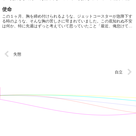
済み)、当初はiOSのサポー...
使命
この１ヶ月、胸を締め付けられるような、ジェットコースターが急降下す
る時のような、そんな胸の苦しさに苛まれていました。この底知れぬ不安
は何か、特に先週はずっと考えていて思っていたこと「最近、俺怠けてね
ぇか？」「たるんでんじゃねぇの？」「偶然...
失態
自立