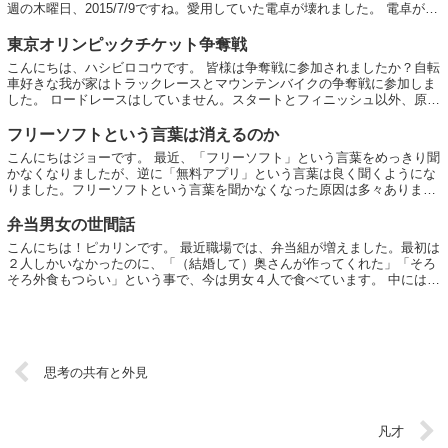
週の木曜日、2015/7/9ですね。愛用していた電卓が壊れました。 電卓が壊
れたくらいでイチイチ書...
東京オリンピックチケット争奪戦
こんにちは、ハシビロコウです。 皆様は争奪戦に参加されましたか？自転
車好きな我が家はトラックレースとマウンテンバイクの争奪戦に参加しま
した。 ロードレースはしていません。スタートとフィニッシュ以外、原則
どこで見てもお金かかりませんし、好きな...
フリーソフトという言葉は消えるのか
こんにちはジョーです。 最近、「フリーソフト」という言葉をめっきり聞
かなくなりましたが、逆に「無料アプリ」という言葉は良く聞くようにな
りました。フリーソフトという言葉を聞かなくなった原因は多々あります
が、特に大きな理由は以下の3点だと思いま...
弁当男女の世間話
こんにちは！ピカリンです。 最近職場では、弁当組が増えました。最初は
２人しかいなかったのに、「（結婚して）奥さんが作ってくれた」「そろ
そろ外食もつらい」という事で、今は男女４人で食べています。 中には弁
当男子（いやおじさん）もいて、料理につ...
思考の共有と外見
凡才