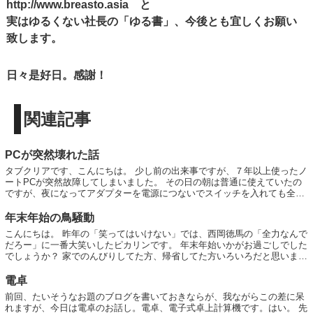
http://www.breasto.asia と
実はゆるくない社長の「ゆる書」、今後とも宜しくお願い
致します。
日々是好日。感謝！
関連記事
PCが突然壊れた話
タブクリアです、こんにちは。 少し前の出来事ですが、７年以上使ったノ
ートPCが突然故障してしまいました。 その日の朝は普通に使えていたの
ですが、夜になってアダプターを電源につないでスイッチを入れても全く
反応なし。 運が良かったのは、たまたま...
年末年始の鳥騒動
こんにちは。 昨年の「笑ってはいけない」では、西岡徳馬の「全力なんで
だろー」に一番大笑いしたピカリンです。 年末年始いかがお過ごしでした
でしょうか？ 家でのんびりしてた方、帰省してた方いろいろだと思いま
す。 私も帰省しました。実...
電卓
前回、たいそうなお題のブログを書いておきならが、我ながらこの差に呆
れますが、今日は電卓のお話し。電卓、電子式卓上計算機です。はい。 先