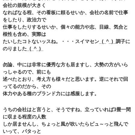
会社の規模が大きく
なればなる程、その看板に頼るせいか、会社の名前で仕事
をしたり、政治力で
仕事をしたりするせいか、個々の能力や志、目線、気合と
根性も含め、実際は
たいしたコトないッスね。・・・スイマセン_(_^_)_調子に
のりました_(_^_)_
勿論、中には非常に優秀な方も居ますし、大勢の方がいら
っしゃるので、前にも
述べたとおり、考え方も様々だと思います。逆にそれで回
ってるのだから、その
体力やある種のブランド力には感服します。
うちの会社はと言うと、そうですね、立っていれば3畳一間
に収まる程度の人数
しか居ませんし、ちょっと風が吹いたらピュ～っと飛んで
いって、パタっと