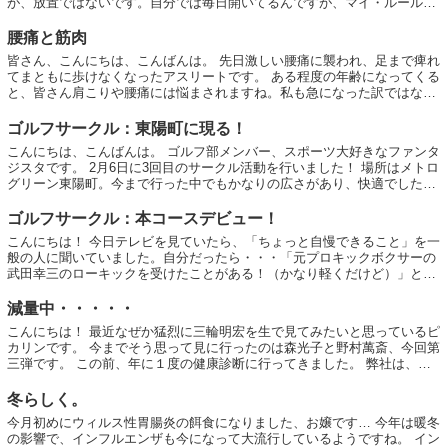
が、放置ではないです。自分では毎日開いてるんですが、マイ・ルールも
どこへやら、なかなか書けませんね。ゆる書...
腰痛と筋肉
皆さん、こんにちは、こんばんは。 先日激しい腰痛に襲われ、足まで痺れ
てまともに歩けなくなったアスリートです。 ある程度の年齢になってくる
と、皆さん肩こりや腰痛には悩まされますね。私も急になった訳ではな
く、常日頃から腰痛をかかえ、前々日...
ゴルフサークル：東陽町に現る！
こんにちは、こんばんは。 ゴルフ部メンバー、スポーツ大好きなファンタ
ジスタです。 2月6日に3回目のサークル活動を行いました！ 場所はメトロ
グリーン東陽町。今まで行った中でもかなりの広さがあり、快適でした。
サークル活動自体は3...
ゴルフサークル：本コースデビュー！
こんにちは！ 今日テレビを見ていたら、「ちょっと自慢できること」を一
般の人に聞いていました。自分だったら・・・「元プロキックボクサーの
武田幸三のローキックを受けたことがある！（かなり軽くだけど）」と答
えるでしょう！ピカリンです。 さ...
減量中・・・・・
こんにちは！ 最近なぜか猛烈に三輪明宏を生で見てみたいと思っているピ
カリンです。 今までそう思って見に行ったのは森光子と野村萬斎、今回第
三弾です。 この前、年に１度の健康診断に行ってきました。 弊社は、総
合検診センター「ヘルチェック」という...
冬らしく。
今月初めにウィルス性胃腸炎の餌食になりました、お嬢です… 今年は暖冬
の影響で、インフルエンザも今になって大流行しているようですね。 イン