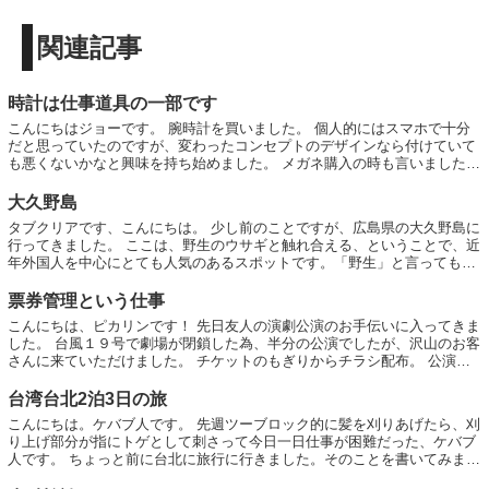
関連記事
時計は仕事道具の一部です
こんにちはジョーです。 腕時計を買いました。 個人的にはスマホで十分
だと思っていたのですが、変わったコンセプトのデザインなら付けていて
も悪くないかなと興味を持ち始めました。 メガネ購入の時も言いましたが
話のきっかけになる場合もあるので、少し...
大久野島
タブクリアです、こんにちは。 少し前のことですが、広島県の大久野島に
行ってきました。 ここは、野生のウサギと触れ合える、ということで、近
年外国人を中心にとても人気のあるスポットです。「野生」と言っても、
いわゆる野兎ではなく、繁殖したものだそ...
票券管理という仕事
こんにちは、ピカリンです！ 先日友人の演劇公演のお手伝いに入ってきま
した。 台風１９号で劇場が閉鎖した為、半分の公演でしたが、沢山のお客
さんに来ていただけました。 チケットのもぎりからチラシ配布。 公演パ
ンフレット売ったり・・・と結構頑張り...
台湾台北2泊3日の旅
こんにちは。ケバブ人です。 先週ツーブロック的に髪を刈りあげたら、刈
り上げ部分が指にトゲとして刺さって今日一日仕事が困難だった、ケバブ
人です。 ちょっと前に台北に旅行に行きました。そのことを書いてみま
す。 海外は久しぶりで...