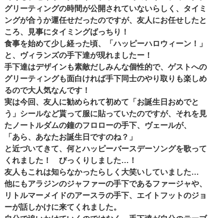
グリーティングの時間が公開されていないらしく、タイミ
ングが合うか運任せだったのですが、友人にお任せしたと
ころ、見事にタイミングばっちり！
食事を始めて少し経った頃、「ハッピーハロウィーン！」
と、ヴィランズの手下達が現れましたー！
手下達はデザインも素敵だしみんな個性的で、ゲストへの
グリーティングも面白ければ手下同士のやり取りも楽しめ
るので大人気なんです！
実は今回、友人に勧められて初めて「お誕生日おめでと
う」シールなど貰って服に貼っていたのですが、それを見
たノートルダムの鐘のフロローの手下、ヴェールが、
「あら、あなたお誕生日ですのね？」
と近づいてきて、何とハッピーバースデーソングを歌って
くれました！ びっくりしました…！
友人もこれは知らなかったらしく大笑いしていました…
他にもアラジンのジャファーの手下であるファージャや、
リトルマーメイドのアースラの手下、エイトフットのジョ
ーが話しかけに来てくれました。