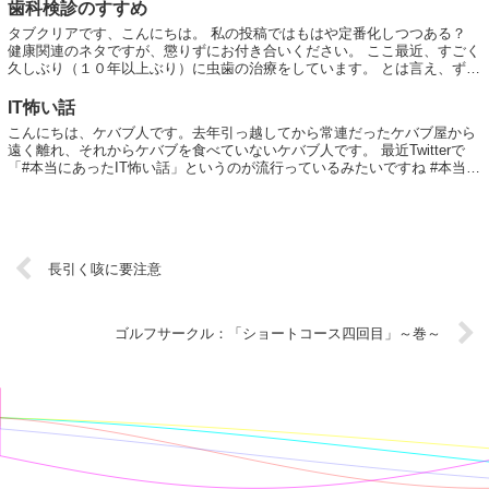
歯科検診のすすめ
タブクリアです、こんにちは。 私の投稿ではもはや定番化しつつある？
健康関連のネタですが、懲りずにお付き合いください。 ここ最近、すごく
久しぶり（１０年以上ぶり）に虫歯の治療をしています。 とは言え、ずっ
と歯医者に行っていなかったわ...
IT怖い話
こんにちは、ケバブ人です。去年引っ越してから常連だったケバブ屋から
遠く離れ、それからケバブを食べていないケバブ人です。 最近Twitterで
「#本当にあったIT怖い話」というのが流行っているみたいですね #本当に
あったIT怖い話 怖い話とい...
長引く咳に要注意
ゴルフサークル：「ショートコース四回目」～巻～