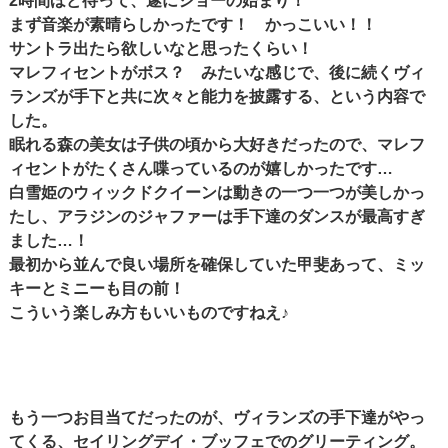
2時間ほど待って、遂にショーの始まり！
まず音楽が素晴らしかったです！ かっこいい！！
サントラ出たら欲しいなと思ったくらい！
マレフィセントがボス？ みたいな感じで、後に続くヴィ
ランズが手下と共に次々と能力を披露する、という内容で
した。
眠れる森の美女は子供の頃から大好きだったので、マレフ
ィセントがたくさん喋っているのが嬉しかったです…
白雪姫のウィックドクイーンは動きの一つ一つが美しかっ
たし、アラジンのジャファーは手下達のダンスが最高すぎ
ました…！
最初から並んで良い場所を確保していた甲斐あって、ミッ
キーとミニーも目の前！
こういう楽しみ方もいいものですねえ♪
もう一つお目当てだったのが、ヴィランズの手下達がやっ
てくる、セイリングデイ・ブッフェでのグリーティング。