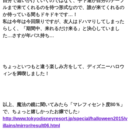
自分で追いかけていくのではなく、手下達が自分のテーブ
ルまで来てくれるのを待つ形式なので、誰が来てくれるの
か待っている間もドキドキです…！
私は今年は今回限りですが、友人はドハマりしてしまった
らしく、「期間中、来れるだけ来る」と決心していまし
た…さすが年パス持ち…
ちょっといつもと違う楽しみ方をして、ディズニーハロウ
ィンを満喫しました！
以上、魔法の鏡に聞いてみたら「マレフィセント度80％」
で、ちょっと嬉しかったお嬢でした♪
http://www.tokyodisneyresort.jp/special/halloween2015/v
illains/mirror/result06.html