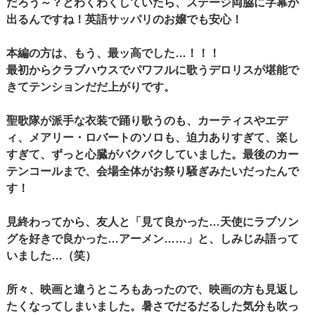
だろう～？とわくわくしていたら、ステージ両脇に字幕が
出るんですね！英語サッパリのお嬢でも安心！
本編の方は、もう、最ッ高でした…！！！
最初からクラブハウスでパワフルに歌うデロリスが堪能で
きてテンションだだ上がりです。
聖歌隊が派手な衣装で踊り歌うのも、カーティスやエデ
ィ、メアリー・ロバートのソロも、迫力ありすぎて、楽し
すぎて、ずっと心臓がバクバクしていました。最後のカー
テンコールまで、会場全体がお祭り騒ぎみたいだったんで
す！
見終わってから、友人と「見て良かった…天使にラブソン
グを好きで良かった…アーメン……」と、しみじみ語って
いました…（笑）
所々、映画と違うところもあったので、映画の方も見返し
たくなってしまいました。暑さでだるだるした気分も吹っ