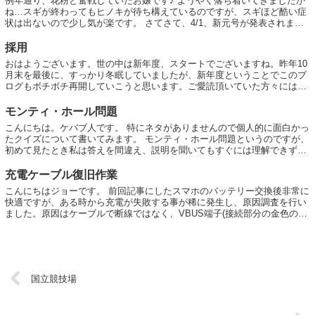
例年通り、花粉と奮戦していたお嬢です♪ ようやく落ち着いてきましたか
ね…スギが終わってもヒノキが待ち構えているのですが、スギほど酷い症
状は出ないので少し気が楽です。 さてさて、4/1、新元号が発表されまし
たね。 『令和』 万葉集の「時に、初...
採用
おはようございます。世の中は新年度、スタートでございますね。昨年10
月末を最後に、すっかり冬眠していましたが、新年度ということでこのブ
ログもボチボチ再開していこうと思います。ご愛読頂いていた方々には勝
手に冬眠に入りご心配をおかけしました_...
モンティ・ホール問題
こんにちは。ケバブ人です。 特にネタがありませんので個人的に面白かっ
たクイズについて書いてみます。 モンティ・ホール問題というのですが、
初めて見たとき私は答えを間違え、説明を聞いてもすぐには理解できず、
悩んだ記憶があります。 以...
充電ケーブル復旧作業
こんにちはジョーです。 前回記事にしたスマホのバッテリー交換後非常に
快適ですが、ある時から充電が失敗する事が稀に発生し、原因調査を行い
ました。原因はケーブルで断線ではなく、VBUS端子(接続部分の金色の部
分)の腐食が原因でした。 腐食と...
国立競技場