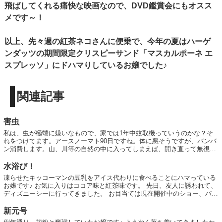
飛ばしてくれる痛快な映画なので、DVD鑑賞会にもオスス
メです～！
以上、先々週の紅茶ネコさんに便乗で、今年の夏はハーゲ
ンダッツの期間限定クリスピーサンド「マスカルポーネ エ
スプレッソ」にドハマりしているお嬢でした♪
関連記事
害虫
私は、虫が極端に嫌いなもので、家では1年中蚊取機っていうのかな？そ
れをつけてます。アースノーマト90日ですね。体に悪そうですが、バンバ
ン消費します。山、川等の自然の中に入ってしまえば、開き直って無視す
ることができるのですが、人の生活圏内で...
水浴び！
凍らせたキッコーマンの豆乳をアイス代わりに食べることにハマっている
お嬢です♪ お気に入りはココア味と紅茶味です。 先日、友人に誘われて、
ディズニーシーに行ってきました。 お目当ては現在開催中のショー、パイ
レーツ・サマーバトル“ゲット・ウェッ...
新元号