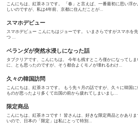
こんにちは、紅茶ネコです。 「春」と言えば、一番最初に思い浮かぶのは「桜」や「花見」です。 桜の時期に韓国から日本へ旅行に行こうとしたら、飛行機代や宿泊費が普段より高くなるので、なかなか難
しいのですが、私は4年前、京都に住んだことが...
スマホデビュー
スマホデビュー こんにちはジョーです。 いまさらですがスマホを先日買いました。 AndroidスマホとiOSのiPhoneどちらにするかはかなり迷いましたがiOSのiPhone6S Plusにしました。 iPhoneにした理由三
つ ...
ベランダが突然水浸しになった話
タブクリアです、こんにちは。 今年も残すところ僅かになってし
に、とも思ったのですが、そう都合よくモノが壊れるわけ...
久々の韓国訪問
こんにちは、紅茶ネコです。 もう先々月の話ですが、久々に韓国に
ものが思ったより多くて出国の前から疲れてしまいまし...
限定商品
こんにちは、紅茶ネコです！ 皆さんは、好きな限定商品とかありますか？ 私が日本で暮らしながら楽しみにしていることの一つが限定商品です。 韓国でも限定商品があるとは思いますが、なかなか見かけな
いので、日本の「限定」は私にとって特別...