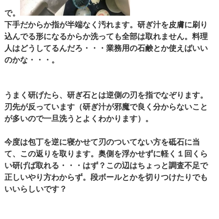
で。
下手だからか指が半端なく汚れます。研ぎ汁を皮膚に刷り
込んでる形になるからか洗っても全部は取れません。料理
人はどうしてるんだろ・・・業務用の石鹸とか使えばいい
のかな・・・。
うまく研げたら、研ぎ石とは逆側の刃を指でなぞります。
刃先が反っています（研ぎ汁が邪魔で良く分からないこと
が多いので一旦洗うとよくわかります）。
今度は包丁を逆に寝かせて刃のついてない方を砥石に当
て、この返りを取ります。奥側を浮かせずに軽く１回くら
い研げば取れる・・・はず？この辺はちょっと調査不足で
正しいやり方わからず。段ボールとかを切りつけたりでも
いいらしいです？