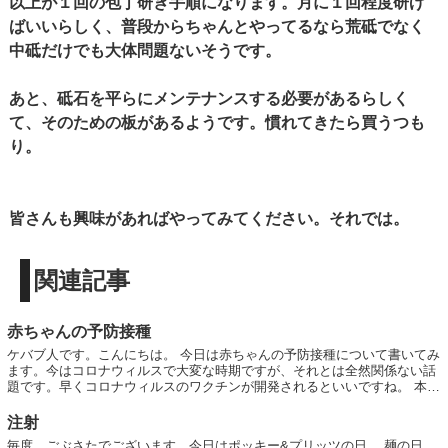
以上が１回の包丁研ぎ手順になります。月に１回程度研げ
ばいいらしく、普段からちゃんとやってるなら荒砥でなく
中砥だけでも大体問題ないそうです。
あと、砥石を平らにメンテナンスする必要があるらしく
て、そのための板があるようです。慣れてきたら買うつも
り。
皆さんも興味があればやってみてください。それでは。
関連記事
赤ちゃんの予防接種
ケバブ人です。こんにちは。 今日は赤ちゃんの予防接種について書いてみ
ます。今はコロナウィルスで大変な時期ですが、それとは全然関係ない話
題です。早くコロナウィルスのワクチンが開発されるといいですね。 本題
子供が生まれるまでは赤ちゃんの予防接...
注射
毎度、ごぶさたでございます。今日はポッキー&プリッツの日。 麺の日。