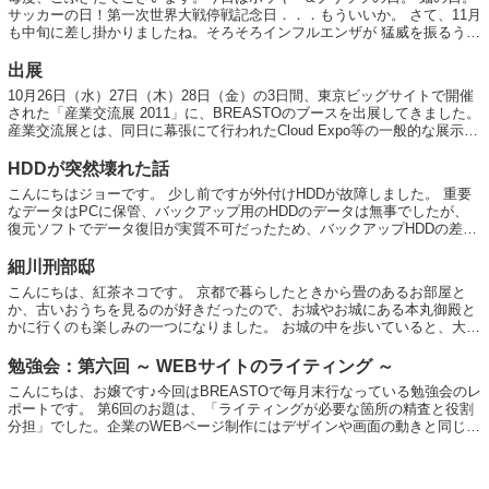
サッカーの日！第一次世界大戦停戦記念日．．．もういいか。 さて、11月
も中旬に差し掛かりましたね。そろそろインフルエンザが 猛威を振るう季
節に突入してまいりました。 ...
出展
10月26日（水）27日（木）28日（金）の3日間、東京ビッグサイトで開催
された「産業交流展 2011」に、BREASTOのブースを出展してきました。
産業交流展とは、同日に幕張にて行われたCloud Expo等の一般的な展示会
とは少し異な...
HDDが突然壊れた話
こんにちはジョーです。 少し前ですが外付けHDDが故障しました。 重要
なデータはPCに保管、バックアップ用のHDDのデータは無事でしたが、
復元ソフトでデータ復旧が実質不可だったため、バックアップHDDの差分
の期間のデータが消失しました。 反...
細川刑部邸
こんにちは、紅茶ネコです。 京都で暮らしたときから畳のあるお部屋と
か、古いおうちを見るのが好きだったので、お城やお城にある本丸御殿と
かに行くのも楽しみの一つになりました。 お城の中を歩いていると、大き
いお城も素敵ですし、お城の周りもすごく...
勉強会：第六回 ～ WEBサイトのライティング ～
こんにちは、お嬢です♪今回はBREASTOで毎月末行なっている勉強会のレ
ポートです。 第6回のお題は、「ライティングが必要な箇所の精査と役割
分担」でした。企業のWEBページ制作にはデザインや画面の動きと同じく
らい、文章の力も大切です。 前...