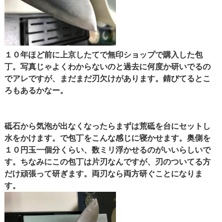
１０年ほど前に上京したてで無印ショップで購入した包
丁。写真じゃよくわからないのと過去に何度か研いでるの
でアレですが、まだまだ刃欠けがあります。錆びてるとこ
ろもあるかなー。
砥石から気泡が出なくなったらまずは荒砥を台にセットし
水をかけます。で包丁をこんな感じに寝かせます。奥側を
１０円玉一個分くらい、数ミリ浮かせるのがいいらしいで
す。ちなみにこの包丁は片刃なんですが、刃のついてる方
だけ頑張って研ぎます。両刃なら両方研ぐことになりま
す。