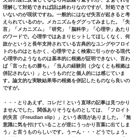
理解して対処できれば話は終わりなのですが、対処できて
いないのが現状ですね。一般的にはなぜ失言が起きると考
えられているのか。メカニズムをググってみました。「失
言」「メカニズム」「研究」「脳科学」「心理学」あたり
のワードで。心理学ではあまりヒットしてほしくなく、何
故かというと長年支持されている古典的なユングやフロイ
トのものはともかく、心理学でよく検索に引っかかる現代
心理学のようなものは基本的に根拠が証明できない、言わ
ば「言ったもの勝ち」「当人の経験則（少なくとも根拠は
併記されない）」というものだと個人的には感じていま
す。論文的な実験結果等の根拠を併記したものなら良いの
ですが。
・・・とりあえず、コレだ！という直球の記事は見つかり
ませんでした。関係ありそうなものとしては、「フロイト
的失言（Freudian slip）」という表現がありました。「無
意識に気を付けていることが逆にうっかり言葉に出てしま
う」と言うものらしいです。うーん・・・どうでしょう。