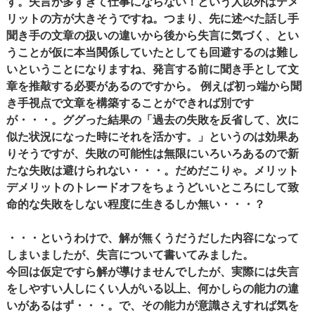
す。失言が多すぎて仕事にならない！という人以外はデメ
リットの方が大きそうですね。つまり、先に述べた話し手
聞き手の文章の扱いの違いから後から失言に気づく、とい
うことが仮に本当関係していたとしても回避するのは難し
いということになりますね、発言する前に聞き手として文
章を推敲する必要があるのですから。 例えば初っ端から聞
き手視点で文章を構築することができれば別です
が・・・。ググった結果の「過去の失敗を反省して、次に
似た状況になった時にそれを活かす。」というのは効果あ
りそうですが、失敗の可能性は無限にいろいろあるので新
たな失敗は避けられない・・・。だめだこりゃ。メリット
デメリットのトレードオフをちょうどいいところにして致
命的な失敗をしない程度に生きるしか無い・・・？
・・・というわけで、解が無くうだうだした内容になって
しまいましたが、失言について書いてみました。
今回は仮定ですら解が導けませんでしたが、実際には失言
をしやすい人しにくい人がいる以上、何かしらの能力の違
いがあるはず・・・。で、その能力が意識さえすれば気を