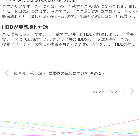
タブクリアです、こんにちは。 今年も残すところ僅かになってしまいまし
たね、月日の経つのは早いものです…。 ここ最近の社員ブログは、何かが
突然壊れたり、壊した話が多かったので、今回もその流れに、とも思った
のですが、そう都合よくモノが壊れるわけ...
HDDが突然壊れた話
こんにちはジョーです。 少し前ですが外付けHDDが故障しました。 重要
なデータはPCに保管、バックアップ用のHDDのデータは無事でしたが、
復元ソフトでデータ復旧が実質不可だったため、バックアップHDDの差分
の期間のデータが消失しました。 反...
勉強会：第十回 ～ 成果物の統合に向けて その２～
ホット！ホット！