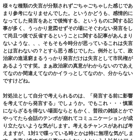
様々な種類の失言が分類されずごちゃごちゃした感じであ
まり参考になりませんでした。というかどうも、感情的に
なってした発言をあとで後悔する、というものに関する記
事が多く、うっかり意図せずその場にそぐわない発言をし
て尚且つ後で反省するということに関する記事があんまり
ないような、、、そもそも今時分が思っているこれは失言
とは言わないの？とすら思う感じでした。例外として、政
治家の進退窮まるうっかり発言だけは失言として市民権が
あるようです笑。まぁ政治家の真意がわからないのであえ
てなのか間違えてなのかイラっとしてなのか、分からない
ですけどね。
対処法として自分で考えられるのは、「発言する前に影響
を考えてから発言する」でしょうか。でもこれ・・・慎重
にならざるを得ない場面ならともかく、普段の雑談とかで
やってたら会話のテンポが崩れてコミュニケーションが成
り立たないような気がします。考えるチャンスがあれば考
えますが、1対1で喋っている時とかは特に無理な気がしま