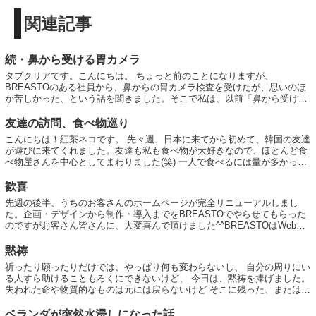
関連記事
続・鼻から受ける胃カメラ
タブクリアです。こんにちは。 ちょっと前のことになりますが、
BREASTOのある社員から、鼻からの胃カメラ検査を受けたが、思いのほ
か苦しかった、という話を聞きました。そこで私は、以前「鼻から受ける
胃カメラ」という記事をBREASTOブログに...
友達の訪問、食べ物巡り
こんにちは！紅茶ネコです。 先々週、日本に来てから初めて、韓国の友達
が遊びに来てくれました。友達も私も食べ物が大好きなので、ほとんど食
べ物屋さんを中心としてまわりました(笑) 一人で食べるには量が多かった
り、高かったりしてなかなか難しいもの...
歓喜
先週の後半、うちのお客さんのホームページが完全リニューアルしまし
た。企画・デザインから制作・導入までをBREASTOでやらせてもらった
のですがお客さん皆さんに、大変喜んで頂けました^^BREASTOはWeb制
作専門の会社ではないので、コテ...
黙祷
祈ったり願ったりだけでは、やっぱり何も変わらないし、 自分の周りにい
る人すら助けることもろくにできないけど、 今日は、黙祷を捧げました。
失われた命や物質的なものは元には戻らないけど そこに残った、または新
たに芽生えた夢や希望は ...
ベランダが突然水浸しになった話