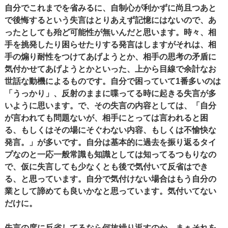
自分でこれまでを省みるに、自制心が利かずに尚且つあと
で後悔するという失言はとりあえず記憶にはないので、あ
ったとしても殆ど可能性が無いんだと思います。時々、相
手を挑発したり困らせたりする発言はしますがそれは、相
手の煽り耐性をつけてあげようとか、相手の思考の矛盾に
気付かせてあげようとかといった、上から目線で余計なお
世話な動機によるものです。自分で困っていて1番多いのは
「うっかり」、反射のままに喋ってる時に起きる失言が多
いように思います。で、その失言の内容としては、「自分
が言われても問題ないが、相手にとっては言われると困
る、もしくはその場にそぐわない内容、もしくは不愉快な
発言。」が多いです。自分は基本的に過去を振り返るタイ
プなのと一応一般常識も知識としては知ってるつもりなの
で、仮に失言しても少なくとも後で気付いて反省はでき
る、と思っています。自分で気付けない場合はもう自分の
業として諦めても良いかなと思っています。気付いてない
だけに。
失言の度に反省してるなら何故繰り返すのか、まぁそれを