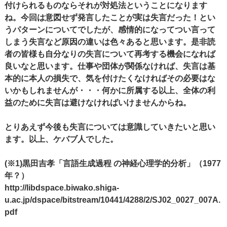
付けられるものならそれが対処法ということになります
ね。今回は意図せず発言したことが実は失言だった！とい
うパターンについてでしたが、感情的になってつい言って
しまう失言など原因の違いは色々あると思います。是非読
者の皆様も自分なりの失言について再考する機会になれば
良いなと思います。仕事や団体が関係なければ、失言は基
本的に本人の損失で、気を付けたくなければその必要はな
いかもしれませんが・・・何かに所属する以上、全体の利
益のために失言は避けなければいけませんからね。
とりあえず今後も失言については意識していきたいと思い
ます。以上、ケバブ人でした。
(※1)黒田吉孝「言語生成過程 の神経心理学的分析」（1977
年？）
http://libdspace.biwako.shiga-
u.ac.jp/dspace/bitstream/10441/4288/2/SJ02_0027_007A.
pdf