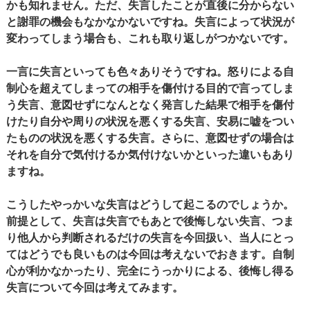
かも知れません。ただ、失言したことが直後に分からない
と謝罪の機会もなかなかないですね。失言によって状況が
変わってしまう場合も、これも取り返しがつかないです。
一言に失言といっても色々ありそうですね。怒りによる自
制心を超えてしまっての相手を傷付ける目的で言ってしま
う失言、意図せずになんとなく発言した結果で相手を傷付
けたり自分や周りの状況を悪くする失言、安易に嘘をつい
たものの状況を悪くする失言。さらに、意図せずの場合は
それを自分で気付けるか気付けないかといった違いもあり
ますね。
こうしたやっかいな失言はどうして起こるのでしょうか。
前提として、失言は失言でもあとで後悔しない失言、つま
り他人から判断されるだけの失言を今回扱い、当人にとっ
てはどうでも良いものは今回は考えないでおきます。自制
心が利かなかったり、完全にうっかりによる、後悔し得る
失言について今回は考えてみます。