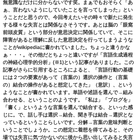
無意識なだけに分からないです笑。まぁでもおそらく「あ
ぁ、言わないようにしていたことを言ってしまった」とい
うことだと思うので、今回考えたいその時々で新たに発生
する様々な失言とは関係なさそうです。あとは脳の「眼窩
前頭皮質」という部分が意思決定に関係していて、そこに
障害があると理解に反した意思決定を行ってしまうような
ことがwikipediaに書かれていました。ちょっと違うかな
ぁ・・・。その他だとちょっと遠いですが「言語生成過程
の神経心理学的分析」(※1)という記事がありました。この
記事がさらに引用するところによると、「言語行動の基礎
には２つの要素があって（言葉の）選択の操作と（言葉
の）結合の操作があると想定してきた」（意訳）、という
ようなことが書かれています。単語や述語を選んで→組み
合わせる、ということのようです。「私は」「ブログを」
「書く」というような言葉を選んで結合する、といった感
じに。で、話し手は選択→結合、聞き手は結合→選択とな
っているということらしいです。分解→言葉の意味判断と
いうことでしょうか。この想定に着想を得てみると、その
場では失言に気づかないのに後から思い出してみると失言