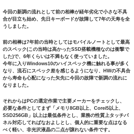
今回の新調の流れとして前の相棒が経年劣化で小さな不具
合が目立ち始め、先日キーボードが故障して7年の天寿を全
うしました。
前の相棒は7年前の当時としてはモバイルノートとして最高
のスペック(この当時は高かったSSD搭載機種なのは衝撃で
した)で、6年くらいは不満もなく使っていました。
今年に入りWindows10のハイスペック機に触れる事が多く
なり、流石にスペック差を感じるようになり、HWの不具合
から寿命も心配になった矢先に今回の故障で新調の流れに
なりました。
それからはPCの選定作業で主要メーカーをチェックし、
必要な条件としてまず「メモリ8GB以上、Corei5以上、
SSD256GB」以上は最低条件とし、業務の性質上タッチパ
ネル対応してればなおよしとし、個人的に重要な点はなる
べく軽い、非光沢液晶の二点が譲れない条件です。