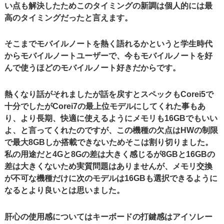
い点も解決したためこのタイミングの新調は個人的には最
高のタイミングだったと言えます。
そこまでモバイルノートを熱く語れるかというと学生時代
からモバイルノートユーザーで、今もモバイルノートを好
んで使うほどのモバイルノート好きだからです。
熱くなり話がそれましたが話を戻すとスペックもCorei5で
十分でしたがCorei7の最上位モデルにしてくれた事もあ
り、より長期、快適に使えるようにメモリも16GBでもいい
よ、と言ってくれたのですが、この機種の欠点はHWの制限
で最大8GBしか搭載できないためそこは割り切りました。
私の用途だと4Gと8Gの差は大きく感じるが8GBと16GBの
差は大きくないため実質問題はありませんが、メモリ交換
が不可な機種だけに次のモデルは16GBも選択できるように
なるとより良いとは思いました。
肝心の使用感についてはキーボードの打鍵感はアイソレー