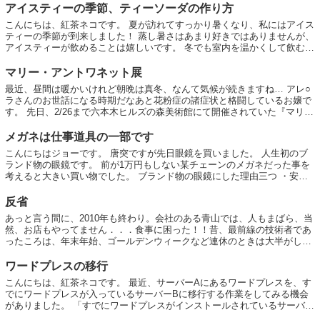
アイスティーの季節、ティーソーダの作り方
こんにちは、紅茶ネコです。 夏が訪れてすっかり暑くなり、私にはアイス
ティーの季節が到来しました！ 蒸し暑さはあまり好きではありませんが、
アイスティーが飲めることは嬉しいです。 冬でも室内を温かくして飲むこ
とはできますが、やはり寒い季節には...
マリー・アントワネット展
最近、昼間は暖かいけれど朝晩は真冬、なんて気候が続きますね… アレ○
ラさんのお世話になる時期だなあと花粉症の諸症状と格闘しているお嬢で
す。 先日、2/26まで六本木ヒルズの森美術館にて開催されていた『マリ
ー・アントワネット展』に行ってきま...
メガネは仕事道具の一部です
こんにちはジョーです。 唐突ですが先日眼鏡を買いました。 人生初のブ
ランド物の眼鏡です。 前が1万円もしない某チェーンのメガネだった事を
考えると大きい買い物でした。 ブランド物の眼鏡にした理由三つ ・安い
はそれなりに理由がある 前の某チェー...
反省
あっと言う間に、2010年も終わり。会社のある青山では、人もまばら、当
然、お店もやってません．．．食事に困った！！昔、最前線の技術者であ
ったころは、年末年始、ゴールデンウィークなど連休のときは大半がしご
とでしたが、ここ数年は年末年始くらい...
ワードプレスの移行
こんにちは、紅茶ネコです。 最近、サーバーAにあるワードプレスを、す
でにワードプレスが入っているサーバーBに移行する作業をしてみる機会
がありました。 「すでにワードプレスがインストールされているサーバー
に新しいワードプレスを追加でインストー...