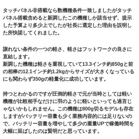
タッチパネル非搭載なら数機種条件一致しましたがタッチ
パネル搭載含めると新調したこの機種しか該当せず、提示
した予算より多少上でしたが社長に選定した理由を説明し
た所快諾してくれました。
譲れない条件の一つの軽さ、軽さはフットワークの良さに
直結します。
新調した機種は軽さを重視していて13.3インチ約850gと前
の相棒の12.1インチ約1.2kgからサイズが大きくなっている
にも関わらず350gの軽量化に成功しています。
持つとわかるのですが圧倒的軽さで元が当時としては軽い
機種が比較相手なだけに羽のように軽いといっても過言じ
ゃないかもしれません。この機種は800g切るモデルも存在
しますがバッテリー容量も少く業務内容的には足りないの
で、バッテリー容量を増やして多少の重量UPで稼働時間を
大幅に延ばしたのは賢明だと思っています。