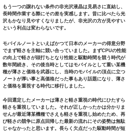
もう一つの譲れない条件の非光沢液晶は見易さに直結し、
長時間作業する際にその差を実感します。昔に比べたら光
沢もかなり見やすくなりましたが、非光沢の方が見やすい
という利点は変わらないです。
モバイルノートといえばかつて日本のメーカーの得意分野
でまず軽さを主軸に競い合っていました。まずCPUの性能
の向上で軽さが頭打ちとなり性能と駆動時間を競う時代が
数年間続き、その後当時としてはモバイルとして重い某機
種が薄さと価格を武器にし、当時のモバイルの頂点に立つ
ノートが厚い事と高価格だった事もあり話題になり、薄さ
と価格を重視する時代に移行しました。
今回選定したメーカーは薄さと軽さ重視の時代にひたすら
軽さを重視していました。それが正しかったかは分かりま
せんが最近薄某機種でさえも軽さを重視し始めたため、再
び軽さの競争に原点回帰した最新の流れにその姿勢は無駄
じゃなかったと思います。長らく欠点だった駆動時間が短